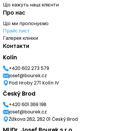
Що кажуть наші клієнти
Про нас
Що ми пропонуємо
Прайс лист
Галерея клініки
Контакти
Kolín
+420 602 273 579
josef@bourek.cz
Pod Hroby 271 Kolín IV
Český Brod
+420 601 369 198
josef@bourek.cz
Žižkova 282, 282 01 Český Brod
MUDr. Josef Bourek s.r.o.