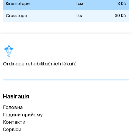
Kinesiotape
1
см
3 Kč
Crosstape
1 ks
30 Kč
Ordinace rehabilitačních lékařů
Навігація
Головна
Години прийому
Контакти
Сервіси