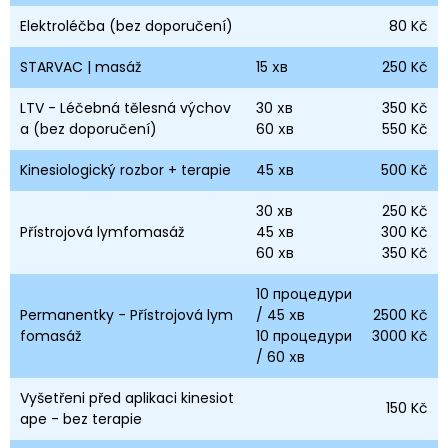
Elektroléčba (bez doporučení)
80 Kč
STARVAC | masáž
15
хв
250 Kč
LTV - Léčebná tělesná výchov
30
хв
350 Kč
a (bez doporučení)
60
хв
550 Kč
Kinesiologický rozbor + terapie
45
хв
500 Kč
30
хв
250 Kč
Přístrojová lymfomasáž
45
хв
300 Kč
60
хв
350 Kč
10
процедури
Permanentky - Přístrojová lym
/ 45
хв
2500 Kč
fomasáž
10
процедури
3000 Kč
/ 60
хв
Vyšetřeni před aplikaci kinesiot
150 Kč
ape - bez terapie